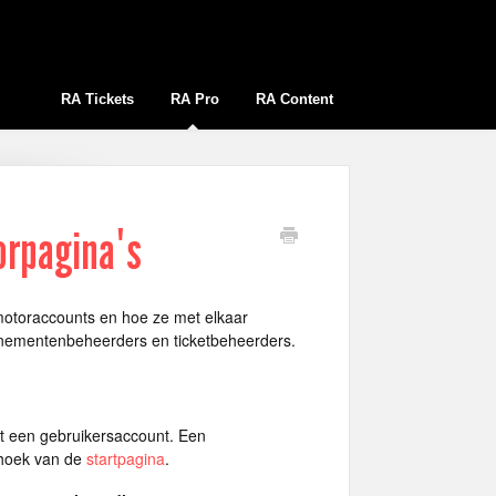
RA Tickets
RA Pro
RA Content
orpagina's
omotoraccounts en hoe ze met elkaar
venementenbeheerders en ticketbeheerders.
ft een gebruikersaccount. Een
nhoek van de
startpagina
.