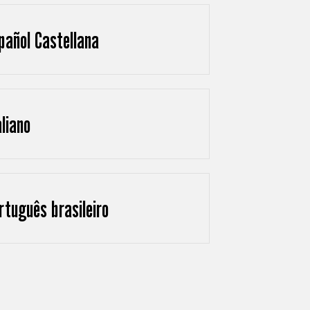
pañol Castellana
aliano
rtuguês brasileiro