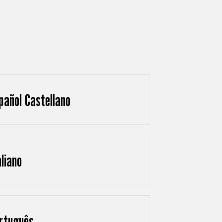
pañol Castellano
aliano
rtuguês