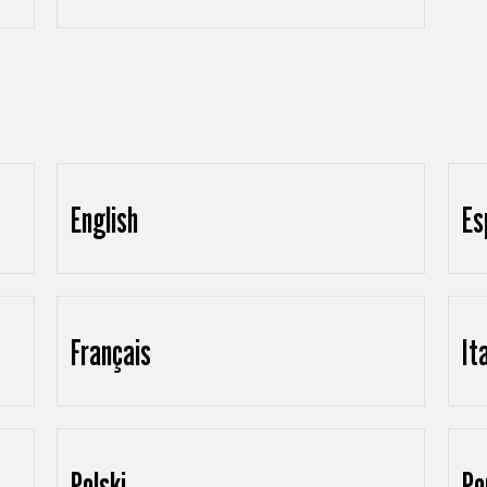
English
Es
Français
It
Polski
Po