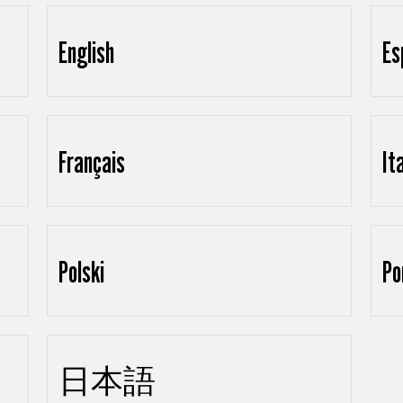
English
Es
Français
It
Polski
Po
日本語