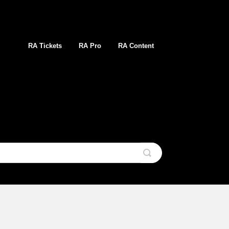
RA Tickets
RA Pro
RA Content