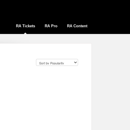
RA Tickets
RA Pro
RA Content