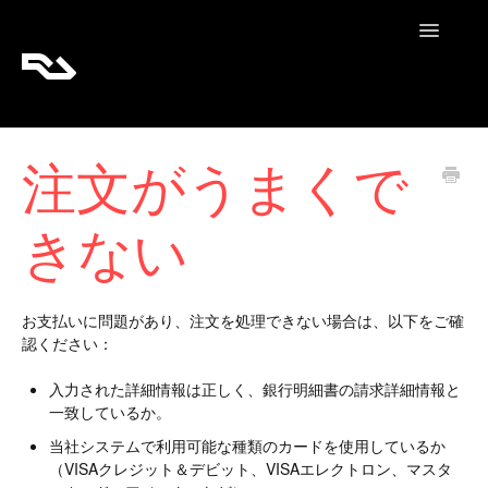
Toggle
Navigatio
RA Tickets
注文がうまくで
RA Pro
きない
RA Content
お支払いに問題があり、注文を処理できない場合は、以下をご確
認ください：
入力された詳細情報は正しく、銀行明細書の請求詳細情報と
一致しているか。
当社システムで利用可能な種類のカードを使用しているか
（VISAクレジット＆デビット、VISAエレクトロン、マスタ