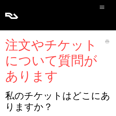
Toggle
Navigatio
RA Tickets
注文やチケット
RA Pro
について質問が
RA Content
あります
私のチケットはどこにあ
りますか？