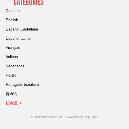
CATEGORIES
Deutsch
English
Español Castellana
Español Latino
Français
Italiano
Nederlands
Polski
Português brasileiro
普通话
日本語
©
Resident Advisor
2026.
Powered by
Help Scout