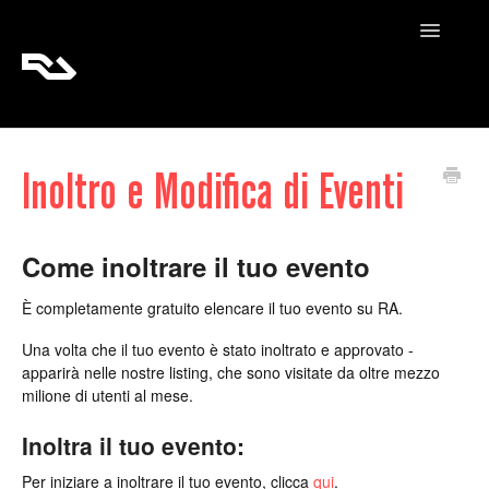
Toggle
Navigatio
RA Tickets
Inoltro e Modifica di Eventi
RA Pro
RA Content
Come inoltrare il tuo evento
È completamente gratuito elencare il tuo evento su RA.
Una volta che il tuo evento è stato inoltrato e approvato -
apparirà nelle nostre listing, che sono visitate da oltre mezzo
milione di utenti al mese.
Inoltra il tuo evento:
Per iniziare a inoltrare il tuo evento, clicca
qui
.