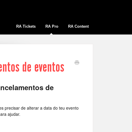
RA Tickets
RA Pro
RA Content
entos de eventos
cancelamentos de
 precisar de alterar a data do teu evento
ara ajudar.