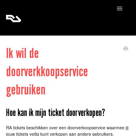
Toggle
Navigatio
RA Tickets
Ik wil de
RA Pro
doorverkkoopservice
RA Content
gebruiken
Hoe kan ik mijn ticket doorverkopen?
RA tickets beschikken over een doorverkoopservice waarmee jij
jouw tickets veilig kunt verkopen aan andere gebruikers.