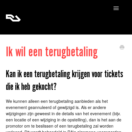
Toggle
Navigatio
RA Tickets
Ik wil een terugbetaling
RA Pro
RA Content
Kan ik een terugbetaling krijgen voor tickets
die ik heb gekocht?
We kunnen alleen een terugbetaling aanbieden als het
evenement geannuleerd of gewijzigd is. Als er andere
wijzigingen zijn geweest in de details van het evenement (bijv.
een locatie of een wijziging in de opstelling), dan is het aan de
promotor om te beslissen of een terugbetaling zal worden