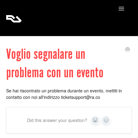
Toggle
Navigatio
RA Tickets
Voglio segnalare un
RA Pro
problema con un evento
RA Content
Se hai riscontrato un problema durante un evento, mettiti in
contatto con noi all'indirizzo
ticketsupport@ra.co
Did this answer your question?
Yes
No