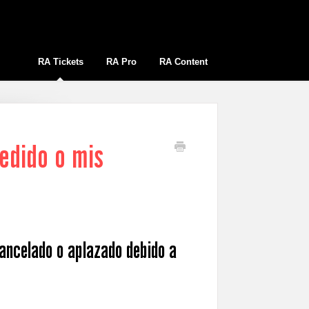
RA Tickets
RA Pro
RA Content
edido o mis
cancelado o aplazado debido a