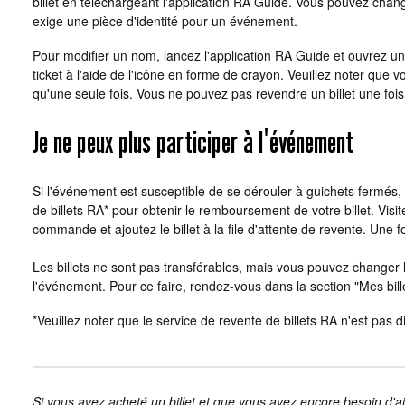
billet en téléchargeant l'application RA Guide. Vous pouvez change
exige une pièce d'identité pour un événement.
Pour modifier un nom, lancez l'application RA Guide et ouvrez un
ticket à l'aide de l'icône en forme de crayon. Veuillez noter que
qu'une seule fois. Vous ne pouvez pas revendre un billet une fo
Je ne peux plus participer à l'événement
Si l'événement est susceptible de se dérouler à guichets fermés, 
de billets RA* pour obtenir le remboursement de votre billet. Visite
commande et ajoutez le billet à la file d'attente de revente. Une
Les billets ne sont pas transférables, mais vous pouvez changer l
l'événement. Pour ce faire, rendez-vous dans la section "Mes bill
*Veuillez noter que le service de revente de billets RA n'est pas
Si vous avez acheté un billet et que vous avez encore besoin d'a